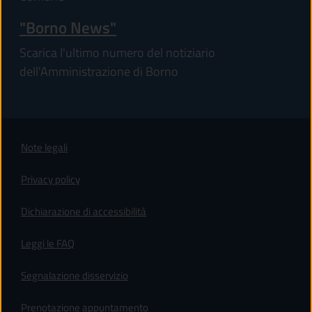
"Borno News"
Scarica l'ultimo numero del notiziario
dell'Amministrazione di Borno
Note legali
Privacy policy
(apre in un'altra scheda).
Dichiarazione di accessibilità
Leggi le FAQ
Segnalazione disservizio
Prenotazione appuntamento