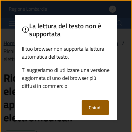
Richiedere il bonus elet
Vai al contenuto principale
(apre in un'altra scheda).
Regione Lombardia
Comune di Borno
La lettura del testo non è
supportata
Home
/
Servizi
/
Salute, benessere e assistenza
/
Il tuo browser non supporta la lettura
Richiedere il bonus elettrico per apparecchiature
automatica del testo.
elettromedicali
Ti suggeriamo di utilizzare una versione
Richiedere il bonus
aggiornata di uno dei browser più
diffusi in commercio.
elettrico per
apparecchiature
Chiudi
elettromedicali