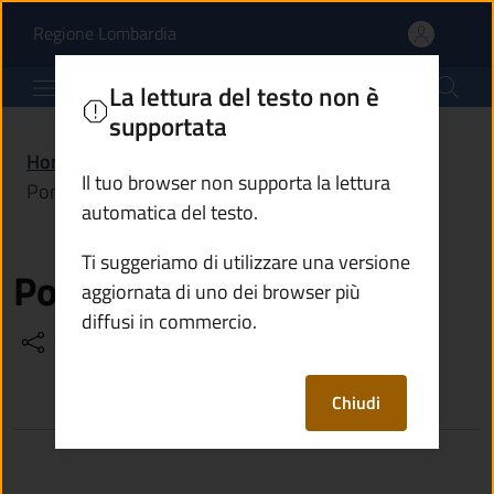
Poma Federico | Comune
Vai al contenuto principale
(apre in un'altra scheda).
Regione Lombardia
Comune di Borno
La lettura del testo non è
supportata
Home
/
Amministrazione
/
Politici
/
Il tuo browser non supporta la lettura
Poma Federico
automatica del testo.
Ti suggeriamo di utilizzare una versione
Poma Federico
aggiornata di uno dei browser più
diffusi in commercio.
Condividi
Vedi azioni
Chiudi