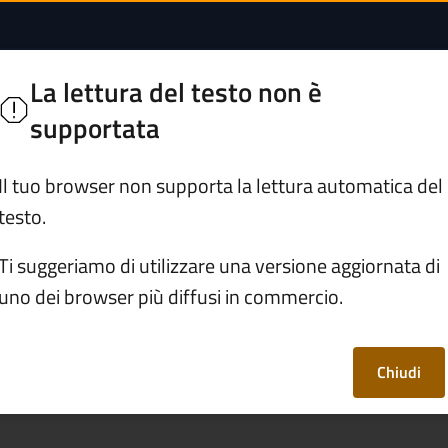
 | Comune di Borno
La lettura del testo non è
orghi di Vallecamonica
supportata
Servizi
Vivere Borno
Il tuo browser non supporta la lettura automatica del
testo.
di San Fermo
Ti suggeriamo di utilizzare una versione aggiornata di
uno dei browser più diffusi in commercio.
rmo
Chiudi