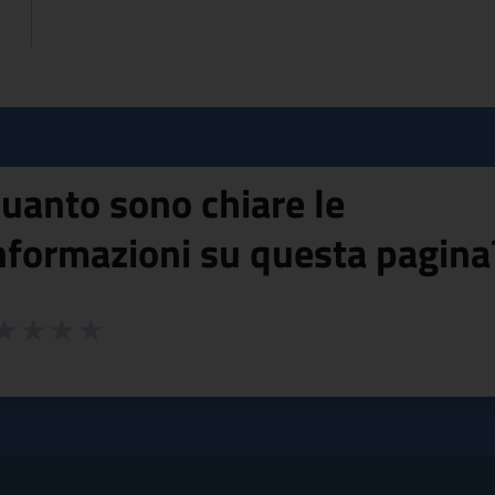
uanto sono chiare le
nformazioni su questa pagina
 da 1 a 5 stelle la pagina
ta 1 stelle su 5
aluta 2 stelle su 5
Valuta 3 stelle su 5
Valuta 4 stelle su 5
Valuta 5 stelle su 5