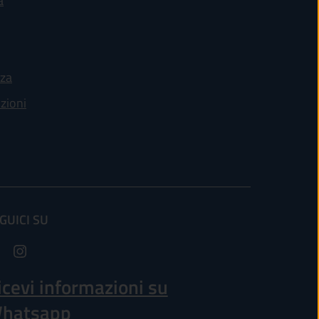
a
nza
nzioni
GUICI SU
apre in un'altra scheda).
icevi informazioni su
hatsapp