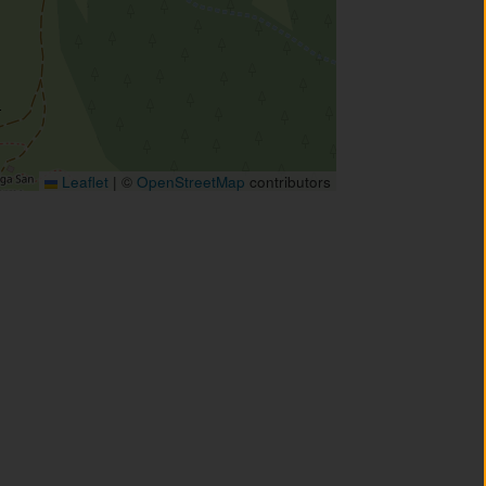
Leaflet
|
©
OpenStreetMap
contributors