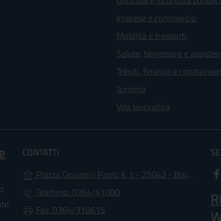
Giustizia e sicurezza pubblic
Imprese e commercio
Mobilità e trasporti
Salute, benessere e assiste
Tributi, finanze e contravve
Turismo
Vita lavorativa
e
CONTATTI
SE
(
Piazza Giovanni Paolo II, 1 - 25042 - Borno (BS)
lo
Telefono: 0364/41000
R
nte
Fax: 0364/310615
W