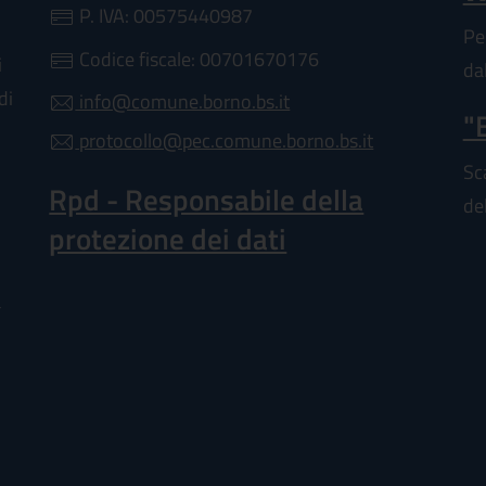
a scheda).
P. IVA: 00575440987
Pe
Codice fiscale: 00701670176
i
da
di
info@comune.borno.bs.it
"
protocollo@pec.comune.borno.bs.it
Sc
Rpd - Responsabile della
de
protezione dei dati
a