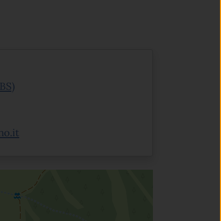
(apre in un'altra scheda).
(BS)
(apre in un'altra scheda).
o.it